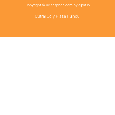
Copyright © avisosphco.com by aipat.io
Cutral Co y Plaza Huincul