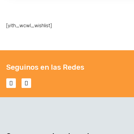
[yith_wcwl_wishlist]
Seguinos en las Redes