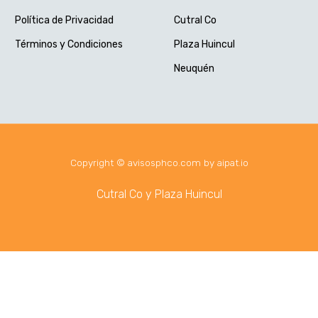
Política de Privacidad
Cutral Co
Términos y Condiciones
Plaza Huincul
Neuquén
Copyright © avisosphco.com by aipat.io
Cutral Co y Plaza Huincul