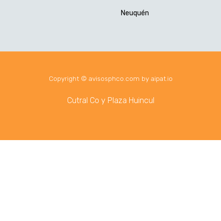
Neuquén
Copyright © avisosphco.com by aipat.io
Cutral Co y Plaza Huincul