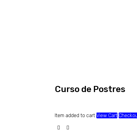
Curso de Postres
Item added to cart
View Cart
Checko