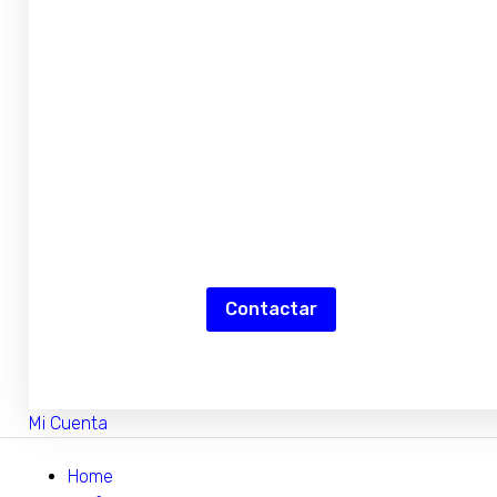
Cámaras de Vigilancia
OFERTA
-30% OFF Instalacion
Contactar
Mi Cuenta
Home