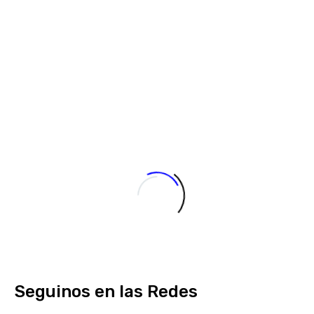
Lorem ipsum dolor sit amet, consectetur
adipisicing elit, sed do eiusmod tempor (Demo)
Seguinos en las Redes