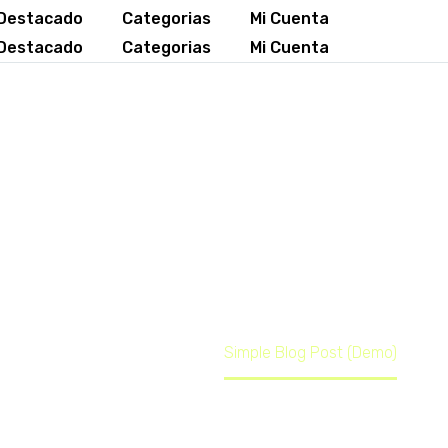
Destacado
Categorias
Mi Cuenta
Destacado
Categorias
Mi Cuenta
mple Blog Post (De
 consectetur adipisicing elit, sed 
ore et dolore magna dolor sit ametal
Home
Design
Simple Blog Post (Demo)