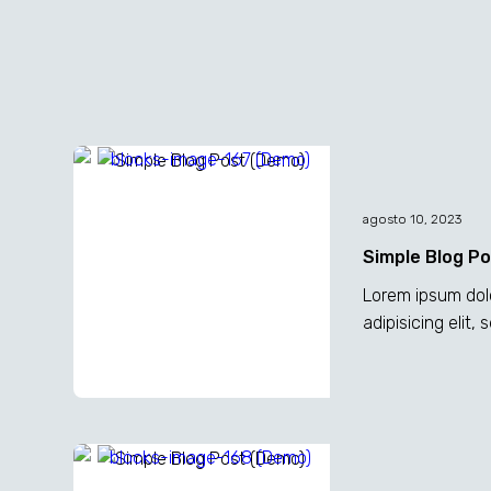
agosto 10, 2023
Simple Blog P
Lorem ipsum dol
adipisicing elit
incididunt ut la
dolor sit ametaliq