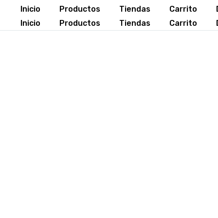
Inicio
Productos
Tiendas
Carrito
Inicio
Productos
Tiendas
Carrito
Si
Lorem ipsum dolor sit amet,
ut lab