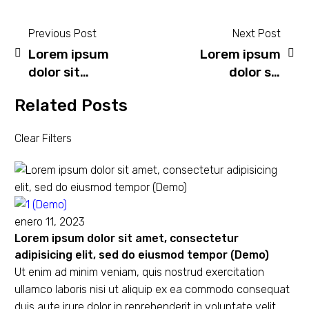
Previous Post
Next Post
Lorem ipsum
Lorem ipsum
dolor sit
dolor sit
amet,
amet,
Related Posts
consectetur
consectetur
adipisicing
adipisicing
Clear Filters
elit, sed do
elit, sed do
eiusmod
eiusmod
tempor
tempor
(Demo)
(Demo)
enero 11, 2023
Lorem ipsum dolor sit amet, consectetur
adipisicing elit, sed do eiusmod tempor (Demo)
Ut enim ad minim veniam, quis nostrud exercitation
ullamco laboris nisi ut aliquip ex ea commodo consequat
duis aute irure dolor in reprehenderit in voluptate velit