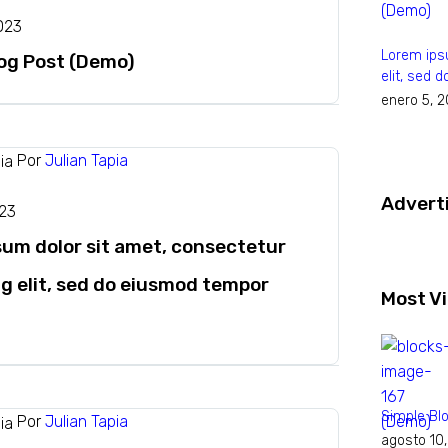
023
Lorem ipsu
log Post (Demo)
elit, sed
enero 5, 
Por
Julian Tapia
Advert
023
sum dolor sit amet, consectetur
ng elit, sed do eiusmod tempor
Most V
Simple Bl
Por
Julian Tapia
agosto 10