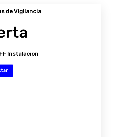
s de Vigilancia
erta
FF Instalacion
ctar