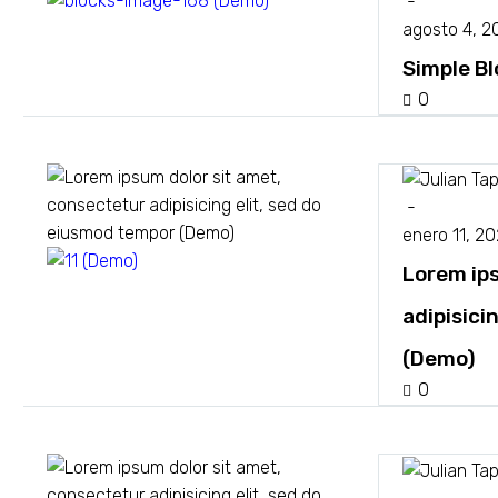
-
Interior
agosto 4, 2
Simple B
0
-
enero 11, 2
Lorem ip
Reviews (Demo)
adipisici
(Demo)
0