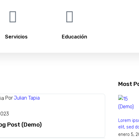
Servicios
Educación
Most P
Por
Julian Tapia
2023
Lorem ipsu
log Post (Demo)
elit, sed
enero 5, 