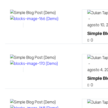
-
Design
Interior
agosto 10, 
Simple B
0
-
Design
Interior
agosto 4, 2
Simple B
0