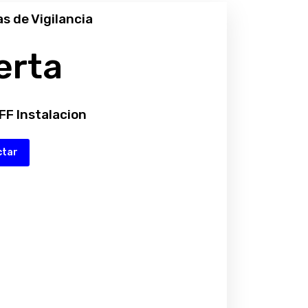
s de Vigilancia
erta
FF Instalacion
ctar