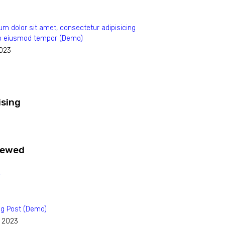
m dolor sit amet, consectetur adipisicing
 do eiusmod tempor (Demo)
2023
ising
iewed
og Post (Demo)
, 2023