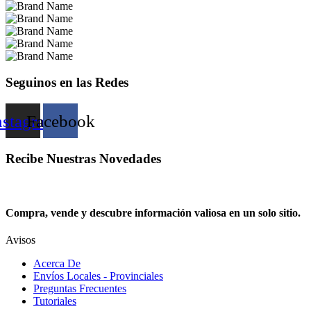
Seguinos en las Redes
nstagram
Facebook
Recibe Nuestras Novedades
Compra, vende y descubre información valiosa en un solo sitio.
Avisos
Acerca De
Envíos Locales - Provinciales
Preguntas Frecuentes
Tutoriales