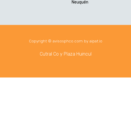
Neuquén
Copyright © avisosphco.com by aipat.io
Cutral Co y Plaza Huincul