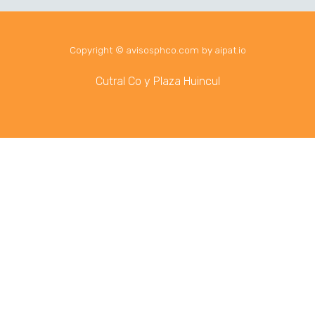
Copyright © avisosphco.com by aipat.io
Cutral Co y Plaza Huincul